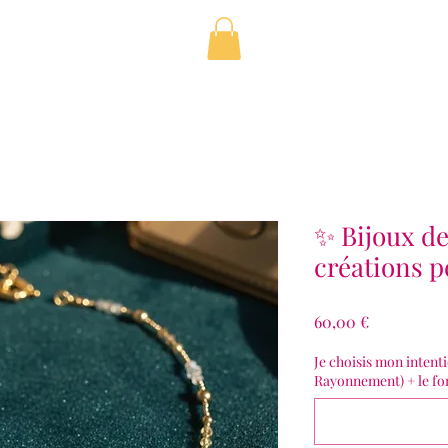
✨ Bijoux de
créations 
Prix
60,00 €
Je choisis mon intent
Rayonnement) + le for