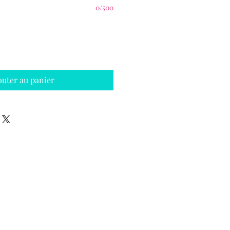
0/500
outer au panier