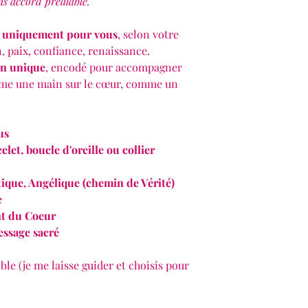
ns accord préalable.
s
uniquement pour vous
, selon votre
 paix, confiance, renaissance.
an unique
, encodé pour accompagner
me une main sur le cœur, comme un
us
elet, boucle d'oreille ou collier
tique, Angélique (chemin de Vérité)
e
t du Coeur
ssage sacré
le (je me laisse guider et choisis pour