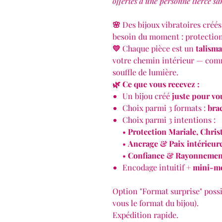
offertes à une personne tierce sa
🌸
Des bijoux vibratoires créé
besoin du moment : protection,
💛
Chaque pièce est un
talism
votre chemin intérieur — com
souffle de lumière.
🌿 Ce que vous recevez :
Un bijou créé
juste pour vo
Choix parmi 3 formats :
brac
Choix parmi 3 intentions :
•
Protection Mariale, Chris
•
Ancrage & Paix intérieur
•
Confiance & Rayonnemen
Encodage intuitif +
mini-me
Option "Format surprise" possib
vous le format du bijou).
Expédition rapide.