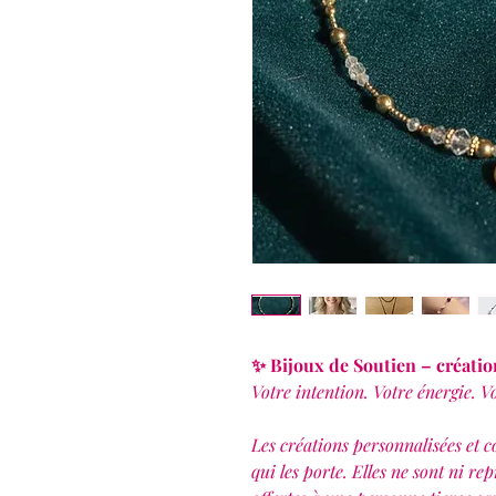
✨ Bijoux de Soutien – créatio
Votre intention. Votre énergie. Vo
Les créations personnalisées et c
qui les porte. Elles ne sont ni re