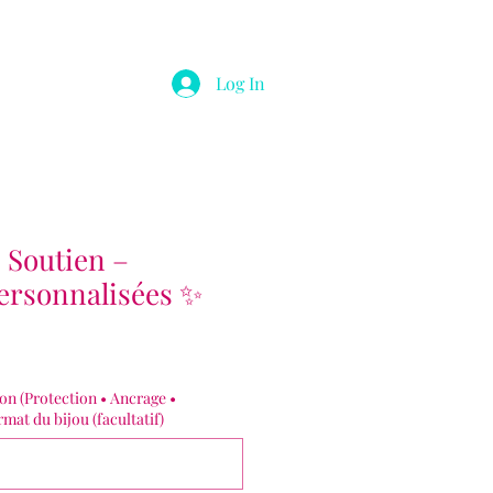
Log In
 Soutien –
personnalisées ✨
ion (Protection • Ancrage •
mat du bijou (facultatif)