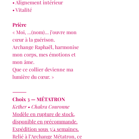
• Alignement intérieur
• Vitalité
Prière
« Moi, …(nom)… j’ouvre mon
cœur à la guérison.
Archange Raphaël, harmonise
mon corps, mes émotions et
mon âme.
Que ce collier devienne ma
lumière du cœur. »
⸻
Choix 3 — MÉTATRON
Kether • Chakra Couronne
Modèle en rupture de stock,
disponible en précommande.
Expédition sous 3/4 semaines.
Relié à l’Archange Métatron, ce