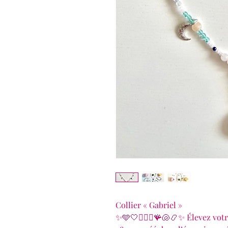
Collier « Gabriel »
✨🩵🤍🧜🏻‍♀️🪸🐚📿✨ Élevez votr