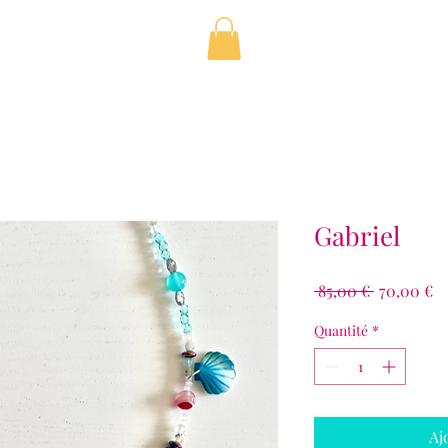
Gabriel
Prix
Pr
 85,00 € 
70,00 €
original
p
Quantité
*
Aj