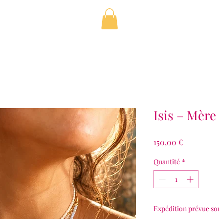
Isis – Mèr
Prix
150,00 €
Quantité
*
Expédition prévue so