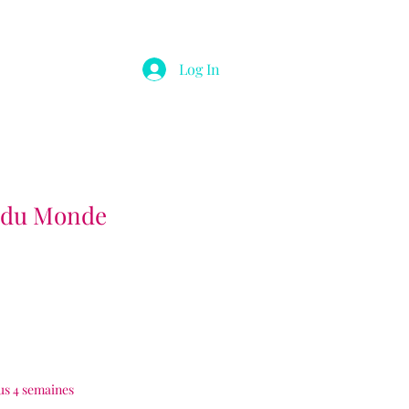
Log In
e du Monde
us 4 semaines