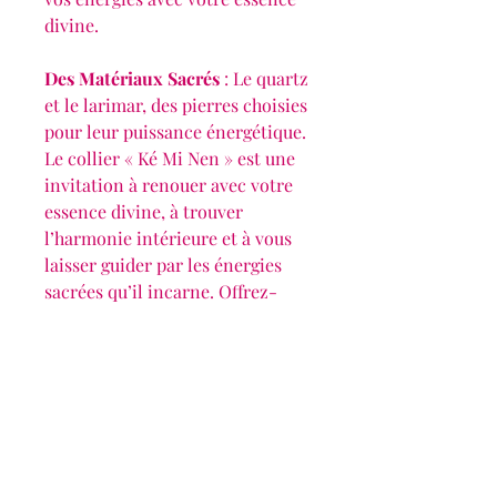
divine.
Des Matériaux Sacrés
: Le quartz
et le larimar, des pierres choisies
pour leur puissance énergétique.
Le collier « Ké Mi Nen » est une
invitation à renouer avec votre
essence divine, à trouver
l’harmonie intérieure et à vous
laisser guider par les énergies
sacrées qu’il incarne. Offrez-
vous ce voyage spirituel avec «
Ké Mi Nen » – Là où commence
l’alignement avec votre soi divin.
🌿 Note importante : Certains
éléments utilisées dans ce bijou
sont en laiton brut, une matière