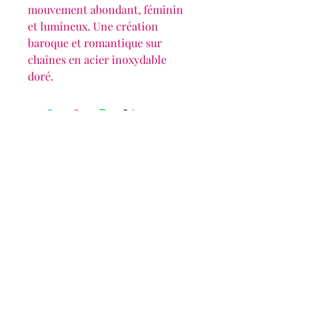
mouvement abondant, féminin
et lumineux. Une création
baroque et romantique sur
chaînes en acier inoxydable
doré.
Éclats Solaires
Les bijoux de Delphine
eclatssolaires@gmail.com
siret :
537 789 646 00016
Abonnez-vous à notre newsletter • Ne
manquez rien !
E-mail