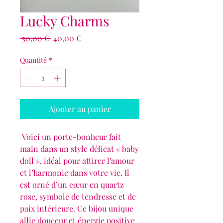
Lucky Charms
Prix
Prix
 50,00 € 
40,00 €
original
promotionnel
Quantité
*
Ajouter au panier
Voici un porte-bonheur fait
main dans un style délicat « baby
doll », idéal pour attirer l’amour
et l’harmonie dans votre vie. Il
est orné d’un cœur en quartz
rose, symbole de tendresse et de
paix intérieure. Ce bijou unique
allie douceur et énergie positive