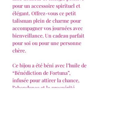
pour un accessoire spirituel et
élégant. Offrez-vous ce petit
talisman plein de charme pour
accompagner vos journées avec
bienveillance. Un cadeau parfait
pour soi ou pour une personne
chère.
Ce bijou a été béni avec l’huile de
“Bénédiction de Fortuna”,
infusée pour attirer la chance,
l’abondance et la prospérité.
Éclats Solaires
Les bijoux de Delphine
eclatssolaires@gmail.com
siret :
537 789 646 00016