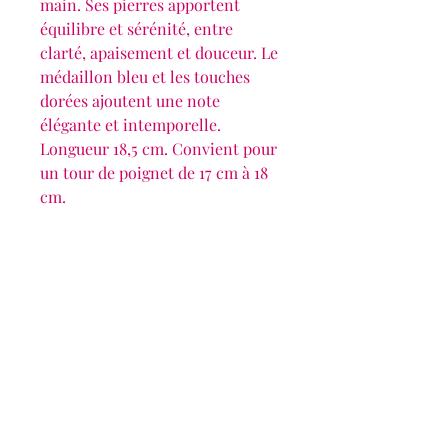
main. Ses pierres apportent
équilibre et sérénité, entre
clarté, apaisement et douceur. Le
médaillon bleu et les touches
dorées ajoutent une note
élégante et intemporelle.
Longueur 18,5 cm. Convient pour
un tour de poignet de 17 cm à 18
cm.
Éclats Solaires
Les bijoux de Delphine
eclatssolaires@gmail.com
siret :
537 789 646 00016
Abonnez-vous à notre newsletter • Ne
manquez rien !